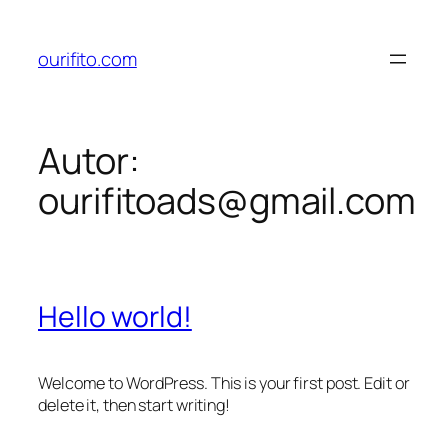
Pular
para
ourifito.com
o
conteúdo
Autor:
ourifitoads@gmail.com
Hello world!
Welcome to WordPress. This is your first post. Edit or
delete it, then start writing!